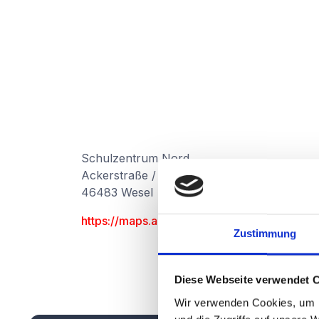
Schulzentrum Nord
Ackerstraße / Barthel-Bruyn-Weg 52
46483 Wesel
https://maps.app.goo.gl/1gyFyFpPfxzD41L2
Zustimmung
Diese Webseite verwendet 
Wir verwenden Cookies, um I