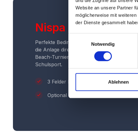
und die Zugriffe auf unsere 
Website an unsere Partner fü
möglicherweise mit weiteren
der Dienste gesammelt habe
Nispa
- Beach Cour
Einwilligungsauswahl
Perfekte Bedingungen für alle Beachsport-A
Notwendig
die Anlage direkt am Schulzentrum Nord. O
Beach-Turnier, Training der HSG Wesel ode
Schulsport.
3 Felder Handball, Soccer
Ablehnen
Optional Beach-Volleyball