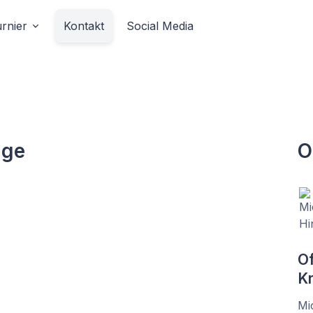
rnier
Kontakt
Social Media
age
O
Of
Kr
Mi