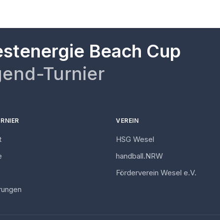
stenergie Beach Cup
end-Turnier
RNIER
VEREIN
t
HSG Wesel
e
handball.NRW
Förderverein Wesel e.V.
erungen