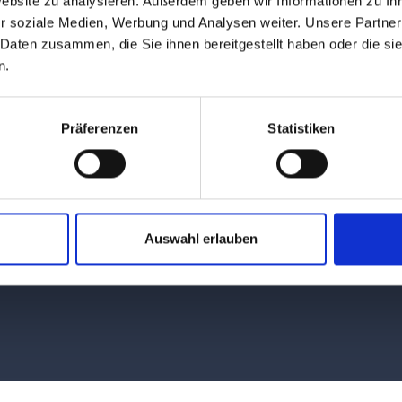
Website zu analysieren. Außerdem geben wir Informationen zu I
r soziale Medien, Werbung und Analysen weiter. Unsere Partner
 Daten zusammen, die Sie ihnen bereitgestellt haben oder die s
n.
t
rten bietet
Präferenzen
Statistiken
b für das
r
Auswahl erlauben